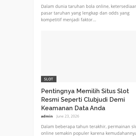
Dalam dunia taruhan bola online, ketersediaa
pasar taruhan yang lengkap dan odds yang
kompetitif menjadi faktor...
SLOT
Pentingnya Memilih Situs Slot
Resmi Seperti Clubjudi Demi
Keamanan Data Anda
admin
June 23, 2026
Dalam beberapa tahun terakhir, permainan sl
online semakin populer karena kemudahanny