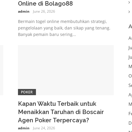
Online di Bolago88
admin
June 26, 2026
Bermain togel online membutuhkan strategi,
A
pengelolaan yang baik, dan sikap yang tenang.
Banyak pemain baru sering...
A
J
J
M
O
S
POKER
A
Kapan Waktu Terbaik untuk
M
Menaikkan Taruhan di Boscair
F
Agen Poker Terpercaya?
D
admin
June 24, 2026