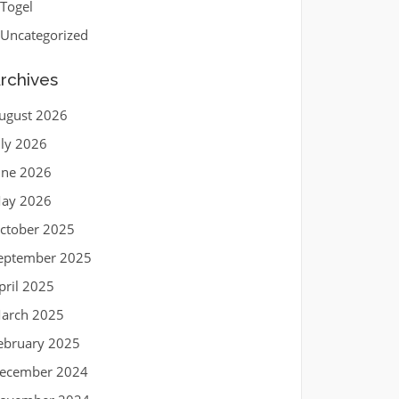
Togel
Uncategorized
rchives
ugust 2026
uly 2026
une 2026
ay 2026
ctober 2025
eptember 2025
pril 2025
arch 2025
ebruary 2025
ecember 2024