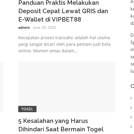
A
Panduan Praktis Melakukan
k
Deposit Cepat Lewat QRIS dan
k
E-Wallet di VIPBET88
d
admin
June 28, 2026
D
Kecepatan proses transaksi adalah hal utama
S
yang sangat dicari oleh para pemain judi bola
m
online. Momen emas dalam...
s
s
l
C
TOGEL
5 Kesalahan yang Harus
Dihindari Saat Bermain Togel