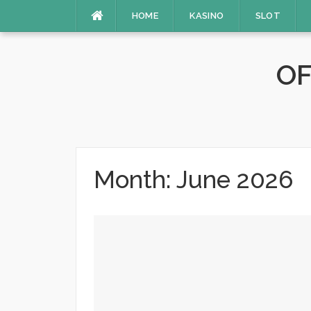
Skip
HOME
KASINO
SLOT
to
content
OF
Month:
June 2026