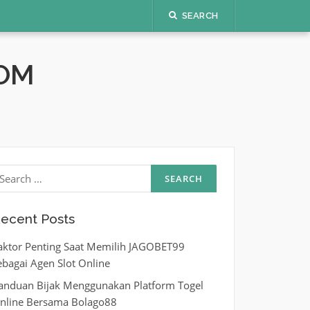
SEARCH
COM
earch
r:
ecent Posts
aktor Penting Saat Memilih JAGOBET99
ebagai Agen Slot Online
anduan Bijak Menggunakan Platform Togel
nline Bersama Bolago88