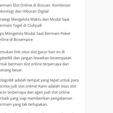
ermain Slot Online di Boscair: Kombinasi
eknologi dan Hiburan Digital
trategi Mengelola Waktu dan Modal Saat
ermain Togel di Clubjudi
ips Mengelola Modal Saat Bermain Poker
nline di Bosempire
emukan link situs
slot gacor hari ini
di
ipbet88 dan jangan lewatkan kesempatan
ntuk bermain slot online terpercaya dan
enang besar.
olago88 adalah tempat yang tepat untuk para
ecinta judi slot online! Kami adalah situs slot
acor terpercaya dan agen judi
slot online
erbaik
yang siap memberikan pengalaman
ermain yang tak terlupakan.