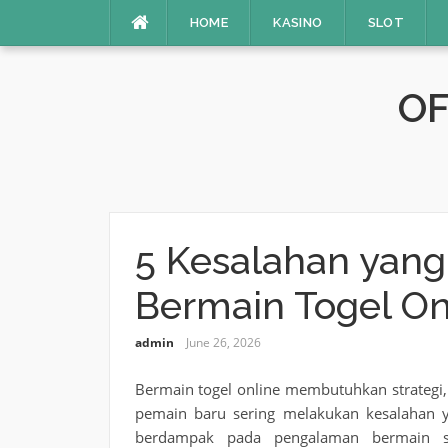
Skip
HOME
KASINO
SLOT
to
content
OF
5 Kesalahan yang 
Bermain Togel On
admin
June 26, 2026
Bermain togel online membutuhkan strategi,
pemain baru sering melakukan kesalahan ya
berdampak pada pengalaman bermain sec