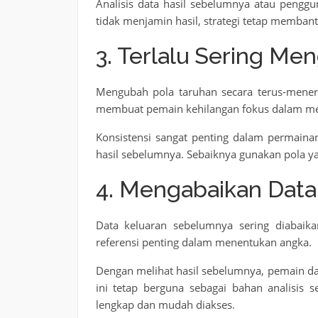
Analisis data hasil sebelumnya atau pengg
tidak menjamin hasil, strategi tetap memban
3. Terlalu Sering Me
Mengubah pola taruhan secara terus-menerus
membuat pemain kehilangan fokus dalam me
Konsistensi sangat penting dalam permainan.
hasil sebelumnya. Sebaiknya gunakan pola ya
4. Mengabaikan Data
Data keluaran sebelumnya sering diabaika
referensi penting dalam menentukan angka.
Dengan melihat hasil sebelumnya, pemain dap
ini tetap berguna sebagai bahan analisis s
lengkap dan mudah diakses.