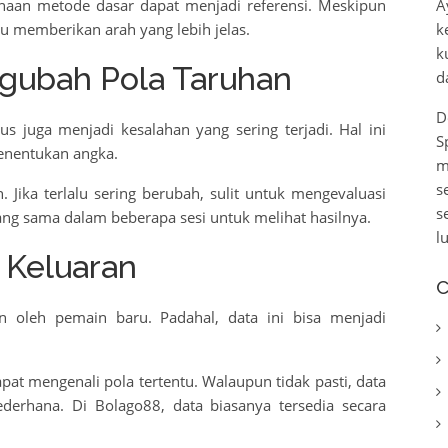
unaan metode dasar dapat menjadi referensi. Meskipun
A
tu memberikan arah yang lebih jelas.
k
k
ngubah Pola Taruhan
d
D
 juga menjadi kesalahan yang sering terjadi. Hal ini
S
nentukan angka.
m
s
 Jika terlalu sering berubah, sulit untuk mengevaluasi
s
ng sama dalam beberapa sesi untuk melihat hasilnya.
l
 Keluaran
C
n oleh pemain baru. Padahal, data ini bisa menjadi
at mengenali pola tertentu. Walaupun tidak pasti, data
ederhana. Di Bolago88, data biasanya tersedia secara