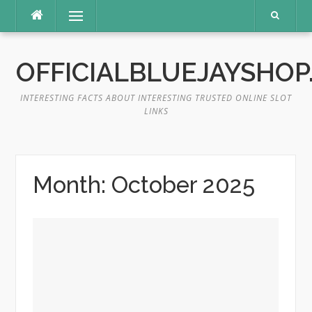
Skip
Menu
to
content
OFFICIALBLUEJAYSHOP
INTERESTING FACTS ABOUT INTERESTING TRUSTED ONLINE SLOT
LINKS
Month:
October 2025