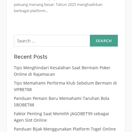
peluang menang besar. Tahun 2025 menghadirkan
berbagai platform...
Search
for:
Recent Posts
Tips Menghindari Kesalahan Saat Bermain Poker
Online di Rajamacan
Tips Memahami Performa Klub Sebelum Bermain di
VIPBET88
Panduan Pemain Baru Memahami Taruhan Bola
SBOBET88
Faktor Penting Saat Memilih JAGOBET99 sebagai
Agen Slot Online
Panduan Bijak Menggunakan Platform Togel Online