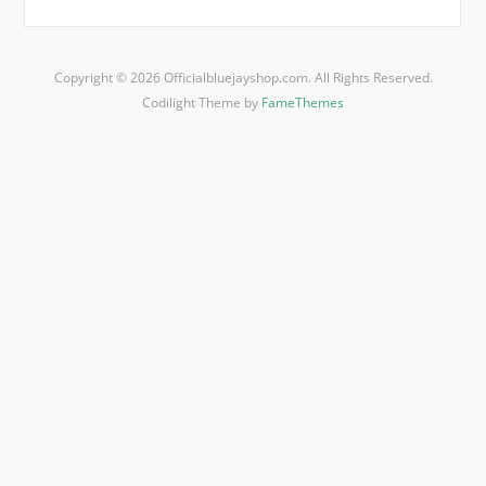
Copyright © 2026 Officialbluejayshop.com. All Rights Reserved.
Codilight Theme by
FameThemes