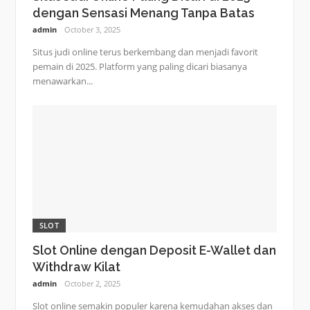
dengan Sensasi Menang Tanpa Batas
admin
October 3, 2025
Situs judi online terus berkembang dan menjadi favorit
pemain di 2025. Platform yang paling dicari biasanya
menawarkan...
SLOT
Slot Online dengan Deposit E-Wallet dan
Withdraw Kilat
admin
October 2, 2025
Slot online semakin populer karena kemudahan akses dan