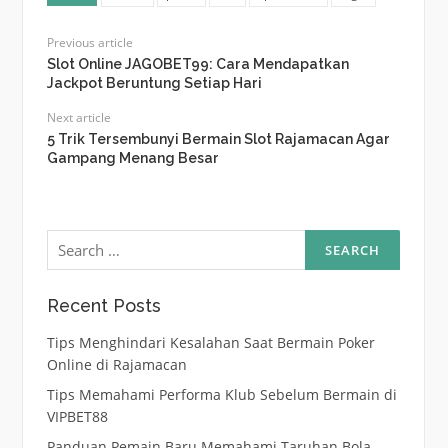
Previous article
Slot Online JAGOBET99: Cara Mendapatkan
Jackpot Beruntung Setiap Hari
Next article
5 Trik Tersembunyi Bermain Slot Rajamacan Agar
Gampang Menang Besar
Search
for:
Recent Posts
Tips Menghindari Kesalahan Saat Bermain Poker
Online di Rajamacan
Tips Memahami Performa Klub Sebelum Bermain di
VIPBET88
Panduan Pemain Baru Memahami Taruhan Bola