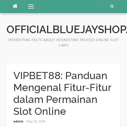
Skip
Menu
to
content
OFFICIALBLUEJAYSHOP
INTERESTING FACTS ABOUT INTERESTING TRUSTED ONLINE SLOT
LINKS
VIPBET88: Panduan
Mengenal Fitur-Fitur
dalam Permainan
Slot Online
admin
May 23, 2026