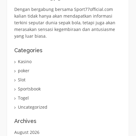
Dengan bergabung bersama
Sport77official.com
kalian tidak hanya akan mendapatkan informasi
terkini seputar dunia sepak bola, tetapi juga akan
merasakan sensasi kegembiraan dan antusiasme
yang luar biasa.
Categories
Kasino
poker
Slot
Sportsbook
Togel
Uncategorized
Archives
August 2026