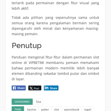
tertarik pada permainan dengan fitur visual yang
lebih aktif.
Tidak ada pilihan yang sepenuhnya sama untuk
semua orang karena pengalaman bermain sering
dipengaruhi oleh minat dan kenyamanan masing-
masing pemain.
Penutup
Panduan mengenal fitur-fitur dalam permainan slot
online di VIPBET88 membantu pemain memahami
bahwa permainan modern memiliki lebih banyak
elemen dibanding sekadar tombol putar dan simbol
di layar.
Post
Share
Share
Slot
CATEGORIES
kasino
poker
slot
sportsbook
togel
TAGS