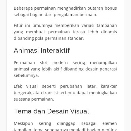
Beberapa permainan menghadirkan putaran bonus
sebagai bagian dari pengalaman bermain.
Fitur ini umumnya memberikan variasi tambahan
yang membuat permainan terasa lebih dinamis
dibanding pola permainan standar.
Animasi Interaktif
Permainan slot modern sering menampilkan
animasi yang lebih aktif dibanding desain generasi
sebelumnya.
Efek visual seperti perubahan latar, karakter
bergerak, atau transisi tertentu dapat meningkatkan
suasana permainan.
Tema dan Desain Visual
Meskipun sering dianggap sebagai elemen
tampilan, tema sebenarnya menjadi bagian penting