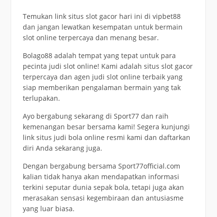
Temukan link situs
slot gacor hari ini
di vipbet88
dan jangan lewatkan kesempatan untuk bermain
slot online terpercaya dan menang besar.
Bolago88 adalah tempat yang tepat untuk para
pecinta judi slot online! Kami adalah situs slot gacor
terpercaya dan agen judi
slot online terbaik
yang
siap memberikan pengalaman bermain yang tak
terlupakan.
Ayo bergabung sekarang di
Sport77
dan raih
kemenangan besar bersama kami! Segera kunjungi
link situs judi bola online resmi kami dan daftarkan
diri Anda sekarang juga.
Dengan bergabung bersama
Sport77official.com
kalian tidak hanya akan mendapatkan informasi
terkini seputar dunia sepak bola, tetapi juga akan
merasakan sensasi kegembiraan dan antusiasme
yang luar biasa.