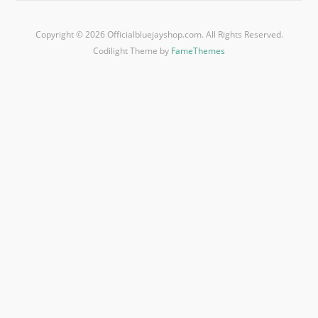
Copyright © 2026 Officialbluejayshop.com. All Rights Reserved.
Codilight Theme by
FameThemes