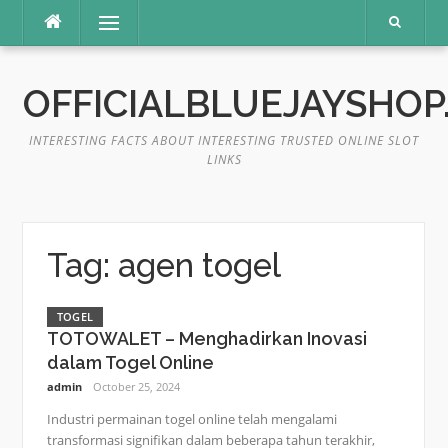
Skip
Menu
to
content
OFFICIALBLUEJAYSHOP
INTERESTING FACTS ABOUT INTERESTING TRUSTED ONLINE SLOT
LINKS
Tag:
agen togel
TOGEL
TOTOWALET – Menghadirkan Inovasi
dalam Togel Online
admin
October 25, 2024
Industri permainan togel online telah mengalami
transformasi signifikan dalam beberapa tahun terakhir,