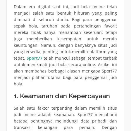
Dalam era digital saat ini, judi bola online telah
menjadi salah satu bentuk hiburan yang paling
diminati di seluruh dunia. Bagi para penggemar
sepak bola, taruhan pada pertandingan favorit
mereka tidak hanya menambah keseruan, tetapi
juga memberikan kesempatan untuk meraih
keuntungan. Namun, dengan banyaknya situs judi
yang tersedia, penting untuk memilih platform yang
tepat.
Sport77
telah muncul sebagai tempat terbaik
untuk menikmati judi bola secara online. Artikel ini
akan membahas berbagai alasan mengapa Sport77
menjadi pilihan utama bagi para penggemar judi
bola.
1.
Keamanan dan Kepercayaan
Salah satu faktor terpenting dalam memilih situs
judi online adalah keamanan. Sport77 memahami
betapa pentingnya melindungi data pribadi dan
transaksi keuangan para pemain. Dengan