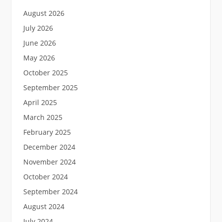
August 2026
July 2026
June 2026
May 2026
October 2025
September 2025
April 2025
March 2025
February 2025
December 2024
November 2024
October 2024
September 2024
August 2024
July 2024