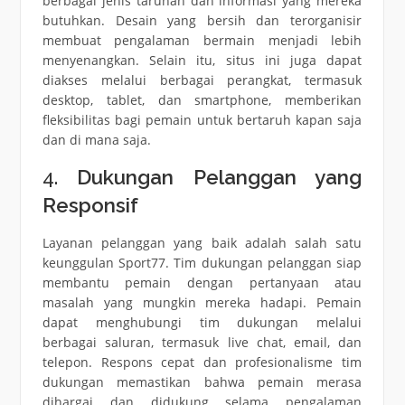
berbagai jenis taruhan dan informasi yang mereka
butuhkan. Desain yang bersih dan terorganisir
membuat pengalaman bermain menjadi lebih
menyenangkan. Selain itu, situs ini juga dapat
diakses melalui berbagai perangkat, termasuk
desktop, tablet, dan smartphone, memberikan
fleksibilitas bagi pemain untuk bertaruh kapan saja
dan di mana saja.
4.
Dukungan Pelanggan yang
Responsif
Layanan pelanggan yang baik adalah salah satu
keunggulan Sport77. Tim dukungan pelanggan siap
membantu pemain dengan pertanyaan atau
masalah yang mungkin mereka hadapi. Pemain
dapat menghubungi tim dukungan melalui
berbagai saluran, termasuk live chat, email, dan
telepon. Respons cepat dan profesionalisme tim
dukungan memastikan bahwa pemain merasa
dihargai dan didukung selama pengalaman