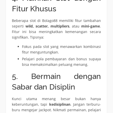
Fitur Khusus
Beberapa slot di Bolago88 memiliki fitur tambahan
seperti
wild, scatter, multipliers
, atau
mini-game
.
Fitur ini bisa meningkatkan kemenangan secara
signifikan. Tipsnya:
Fokus pada slot yang menawarkan kombinasi
fitur menguntungkan.
Pelajari pola pembayaran dan bonus supaya
bisa memaksimalkan peluang menang.
5. Bermain dengan
Sabar dan Disiplin
Kunci utama menang besar bukan hanya
keberuntungan, tapi
kedisiplinan
. Jangan terburu-
buru mengejar jackpot. Nikmati permainan, pelajari