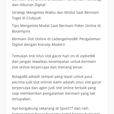
dan Hiburan Digital
Strategi Mengelola Waktu dan Modal Saat Bermain
Togel di Clubjudi
Tips Mengelola Modal Saat Bermain Poker Online di
Bosempire
Bermain Slot Online di Ladangemas88: Pengalaman
Digital dengan Konsep Modern
Temukan link situs
slot gacor hari ini
di vipbet88
dan jangan lewatkan kesempatan untuk bermain
slot online terpercaya dan menang besar.
Bolago88 adalah tempat yang tepat untuk para
pecinta judi slot online! Kami adalah situs slot gacor
terpercaya dan agen judi
slot online terbaik
yang
siap memberikan pengalaman bermain yang tak
terlupakan.
Ayo bergabung sekarang di
Sport77
dan raih
kemenangan besar bersama kami! Segera kunjungi