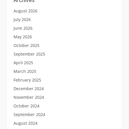
Archives
August 2026
July 2026
June 2026
May 2026
October 2025
September 2025
April 2025
March 2025
February 2025
December 2024
November 2024
October 2024
September 2024
August 2024