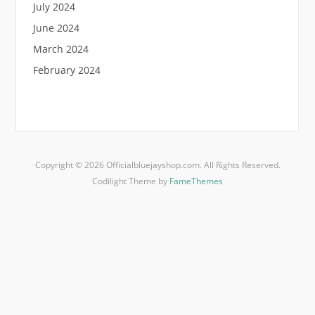
July 2024
June 2024
March 2024
February 2024
Copyright © 2026 Officialbluejayshop.com. All Rights Reserved.
Codilight Theme by
FameThemes