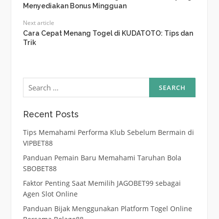
Menyediakan Bonus Mingguan
Next article
Cara Cepat Menang Togel di KUDATOTO: Tips dan
Trik
Search
for:
Recent Posts
Tips Memahami Performa Klub Sebelum Bermain di
VIPBET88
Panduan Pemain Baru Memahami Taruhan Bola
SBOBET88
Faktor Penting Saat Memilih JAGOBET99 sebagai
Agen Slot Online
Panduan Bijak Menggunakan Platform Togel Online