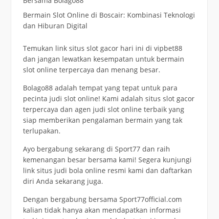
Bersama Bolago88
Bermain Slot Online di Boscair: Kombinasi Teknologi
dan Hiburan Digital
Temukan link situs
slot gacor hari ini
di vipbet88
dan jangan lewatkan kesempatan untuk bermain
slot online terpercaya dan menang besar.
Bolago88 adalah tempat yang tepat untuk para
pecinta judi slot online! Kami adalah situs slot gacor
terpercaya dan agen judi
slot online terbaik
yang
siap memberikan pengalaman bermain yang tak
terlupakan.
Ayo bergabung sekarang di
Sport77
dan raih
kemenangan besar bersama kami! Segera kunjungi
link situs judi bola online resmi kami dan daftarkan
diri Anda sekarang juga.
Dengan bergabung bersama
Sport77official.com
kalian tidak hanya akan mendapatkan informasi