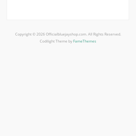
Copyright © 2026 Officialbluejayshop.com. All Rights Reserved.
Codilight Theme by
FameThemes