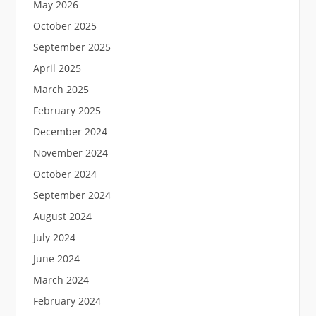
May 2026
October 2025
September 2025
April 2025
March 2025
February 2025
December 2024
November 2024
October 2024
September 2024
August 2024
July 2024
June 2024
March 2024
February 2024