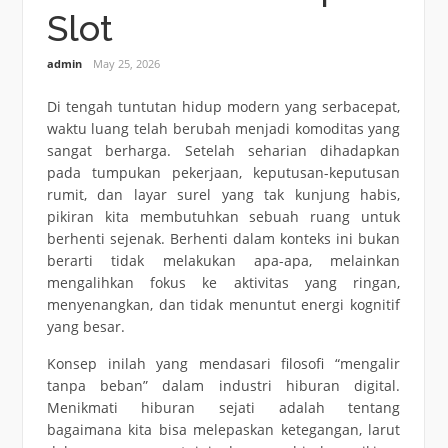
Slot
admin
May 25, 2026
Di tengah tuntutan hidup modern yang serbacepat,
waktu luang telah berubah menjadi komoditas yang
sangat berharga. Setelah seharian dihadapkan
pada tumpukan pekerjaan, keputusan-keputusan
rumit, dan layar surel yang tak kunjung habis,
pikiran kita membutuhkan sebuah ruang untuk
berhenti sejenak. Berhenti dalam konteks ini bukan
berarti tidak melakukan apa-apa, melainkan
mengalihkan fokus ke aktivitas yang ringan,
menyenangkan, dan tidak menuntut energi kognitif
yang besar.
Konsep inilah yang mendasari filosofi “mengalir
tanpa beban” dalam industri hiburan digital.
Menikmati hiburan sejati adalah tentang
bagaimana kita bisa melepaskan ketegangan, larut