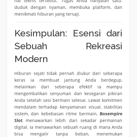
hal teknis tersebut. Tugas Anda hanyalah satu:
duduk dengan nyaman, membuka platform, dan
menikmati hiburan yang tersaji.
Kesimpulan: Esensi dari
Sebuah Rekreasi
Modern
Hiburan sejati tidak pernah diukur dari seberapa
keras ia membuat jantung Anda berdegup,
melainkan dari seberapa efektif ia mampu
mengembalikan senyuman dan kesegaran pikiran
Anda setelah sesi bermain selesai. Lewat komitmen
mendalam terhadap kenyamanan visual, stabilitas
sistem, dan kebebasan ritme bermain,
Bosempire
Slot
menawarkan lebih dari sekadar permainan
digital. Ia menawarkan sebuah ruang di mana Anda
bisa mengalir tanpa beban, menemukan