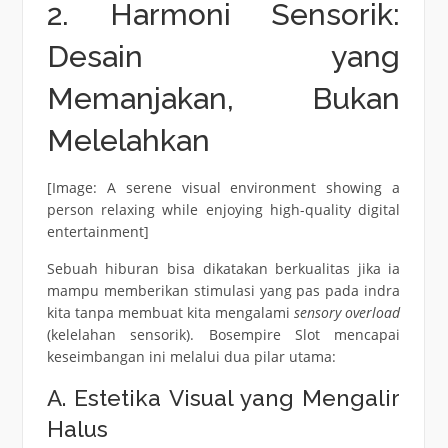
2. Harmoni Sensorik:
Desain yang
Memanjakan, Bukan
Melelahkan
[Image: A serene visual environment showing a
person relaxing while enjoying high-quality digital
entertainment]
Sebuah hiburan bisa dikatakan berkualitas jika ia
mampu memberikan stimulasi yang pas pada indra
kita tanpa membuat kita mengalami
sensory overload
(kelelahan sensorik). Bosempire Slot mencapai
keseimbangan ini melalui dua pilar utama:
A. Estetika Visual yang Mengalir
Halus