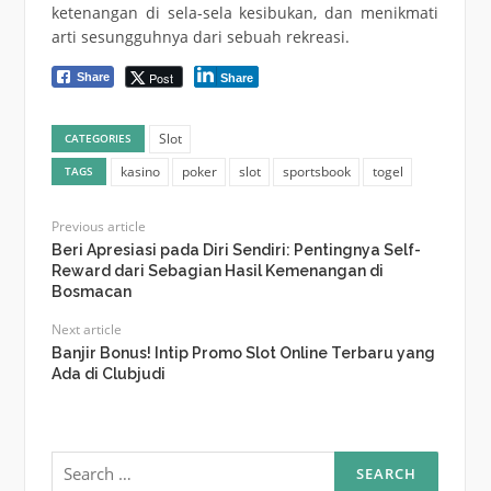
ketenangan di sela-sela kesibukan, dan menikmati
arti sesungguhnya dari sebuah rekreasi.
Post
Share
Share
Slot
CATEGORIES
kasino
poker
slot
sportsbook
togel
TAGS
Previous article
Beri Apresiasi pada Diri Sendiri: Pentingnya Self-
Reward dari Sebagian Hasil Kemenangan di
Bosmacan
Next article
Banjir Bonus! Intip Promo Slot Online Terbaru yang
Ada di Clubjudi
Search
for: