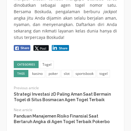
dinobatkan sebagai agen togel nomor satu.
Bersama Boskuda, pengalaman berburu
jackpot
angka jitu Anda dijamin akan selalu berjalan aman,
nyaman, dan menyenangkan. Daftarkan diri Anda
sekarang dan nikmati layanan kelas dunia hanya di
situs terpercaya Boskuda!
Post
Share
Share
Togel
CATEGORIES
kasino
poker
slot
sportsbook
togel
TAGS
Previous article
Strategi Investasi 2D Paling Aman Saat Bermain
Togel di Situs Bosmacan Agen Togel Terbaik
Next article
Panduan Manajemen Risiko Finansial Saat
Bertaruh Angka di Agen Togel Terbaik Pokerbo