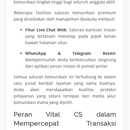
komunikasi tingkat tinggi bagi seluruh anggota aktif.
Beberapa fasilitas saluran komunikasi premium
yang disediakan oleh manajemen Boskuda meliputi:
Fitur Live Chat Web:
Saluran bantuan instan
yang tertanam menetap pada pojok kanan
bawah halaman situs.
WhatsApp & Telegram Resmi:
Mempermudah Anda berkonsultasi langsung
dari aplikasi pesan instan di ponsel pintar.
Semua saluran komunikasi ini terhubung ke dalam
satu pusat kendali layanan yang sama kuatnya.
Anda akan mendapatkan kualitas proteksi
pelayanan yang setara terlepas dari media jalur
komunikasi mana yang dipilih.
Peran Vital CS dalam
Mempercepat Transaksi