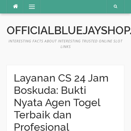
Skip
Menu
to
content
OFFICIALBLUEJAYSHOP
INTERESTING FACTS ABOUT INTERESTING TRUSTED ONLINE SLOT
LINKS
Layanan CS 24 Jam
Boskuda: Bukti
Nyata Agen Togel
Terbaik dan
Profesional