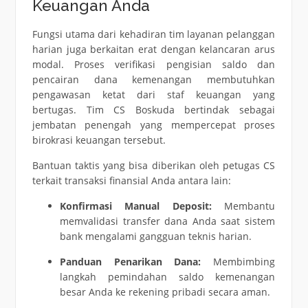
Keuangan Anda
Fungsi utama dari kehadiran tim layanan pelanggan
harian juga berkaitan erat dengan kelancaran arus
modal. Proses verifikasi pengisian saldo dan
pencairan dana kemenangan membutuhkan
pengawasan ketat dari staf keuangan yang
bertugas. Tim CS Boskuda bertindak sebagai
jembatan penengah yang mempercepat proses
birokrasi keuangan tersebut.
Bantuan taktis yang bisa diberikan oleh petugas CS
terkait transaksi finansial Anda antara lain:
Konfirmasi Manual Deposit:
Membantu
memvalidasi transfer dana Anda saat sistem
bank mengalami gangguan teknis harian.
Panduan Penarikan Dana:
Membimbing
langkah pemindahan saldo kemenangan
besar Anda ke rekening pribadi secara aman.