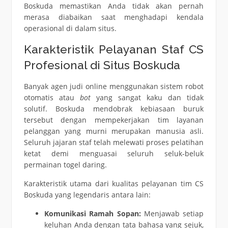
Boskuda memastikan Anda tidak akan pernah
merasa diabaikan saat menghadapi kendala
operasional di dalam situs.
Karakteristik Pelayanan Staf CS
Profesional di Situs Boskuda
Banyak agen judi online menggunakan sistem robot
otomatis atau
bot
yang sangat kaku dan tidak
solutif. Boskuda mendobrak kebiasaan buruk
tersebut dengan mempekerjakan tim layanan
pelanggan yang murni merupakan manusia asli.
Seluruh jajaran staf telah melewati proses pelatihan
ketat demi menguasai seluruh seluk-beluk
permainan togel daring.
Karakteristik utama dari kualitas pelayanan tim CS
Boskuda yang legendaris antara lain:
Komunikasi Ramah Sopan:
Menjawab setiap
keluhan Anda dengan tata bahasa yang sejuk,