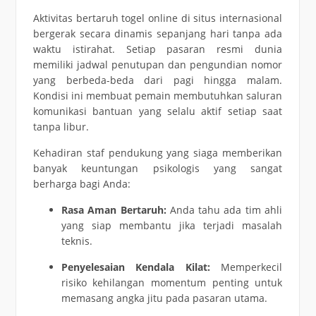
Aktivitas bertaruh togel online di situs internasional
bergerak secara dinamis sepanjang hari tanpa ada
waktu istirahat. Setiap pasaran resmi dunia
memiliki jadwal penutupan dan pengundian nomor
yang berbeda-beda dari pagi hingga malam.
Kondisi ini membuat pemain membutuhkan saluran
komunikasi bantuan yang selalu aktif setiap saat
tanpa libur.
Kehadiran staf pendukung yang siaga memberikan
banyak keuntungan psikologis yang sangat
berharga bagi Anda:
Rasa Aman Bertaruh:
Anda tahu ada tim ahli
yang siap membantu jika terjadi masalah
teknis.
Penyelesaian Kendala Kilat:
Memperkecil
risiko kehilangan momentum penting untuk
memasang angka jitu pada pasaran utama.