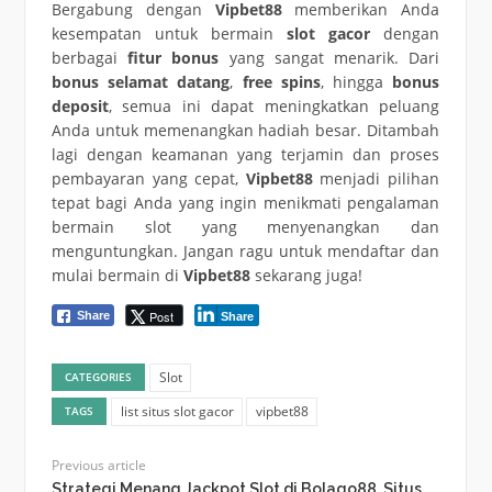
Bergabung dengan
Vipbet88
memberikan Anda
kesempatan untuk bermain
slot gacor
dengan
berbagai
fitur bonus
yang sangat menarik. Dari
bonus selamat datang
,
free spins
, hingga
bonus
deposit
, semua ini dapat meningkatkan peluang
Anda untuk memenangkan hadiah besar. Ditambah
lagi dengan keamanan yang terjamin dan proses
pembayaran yang cepat,
Vipbet88
menjadi pilihan
tepat bagi Anda yang ingin menikmati pengalaman
bermain slot yang menyenangkan dan
menguntungkan. Jangan ragu untuk mendaftar dan
mulai bermain di
Vipbet88
sekarang juga!
Post
Share
Share
Slot
CATEGORIES
list situs slot gacor
vipbet88
TAGS
Previous article
Strategi Menang Jackpot Slot di Bolago88, Situs