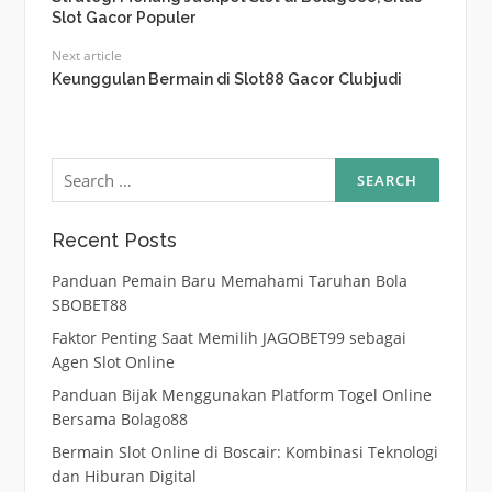
Slot Gacor Populer
Next article
Keunggulan Bermain di Slot88 Gacor Clubjudi
Search
for:
Recent Posts
Panduan Pemain Baru Memahami Taruhan Bola
SBOBET88
Faktor Penting Saat Memilih JAGOBET99 sebagai
Agen Slot Online
Panduan Bijak Menggunakan Platform Togel Online
Bersama Bolago88
Bermain Slot Online di Boscair: Kombinasi Teknologi
dan Hiburan Digital