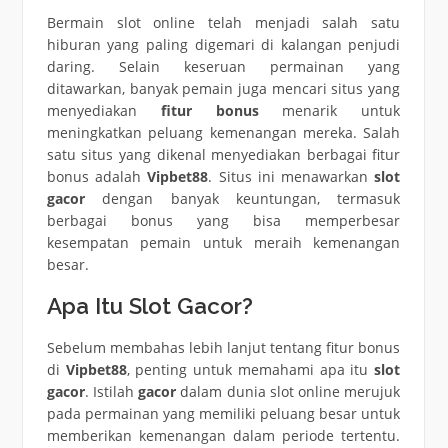
Bermain slot online telah menjadi salah satu
hiburan yang paling digemari di kalangan penjudi
daring. Selain keseruan permainan yang
ditawarkan, banyak pemain juga mencari situs yang
menyediakan
fitur bonus
menarik untuk
meningkatkan peluang kemenangan mereka. Salah
satu situs yang dikenal menyediakan berbagai fitur
bonus adalah
Vipbet88
. Situs ini menawarkan
slot
gacor
dengan banyak keuntungan, termasuk
berbagai bonus yang bisa memperbesar
kesempatan pemain untuk meraih kemenangan
besar.
Apa Itu Slot Gacor?
Sebelum membahas lebih lanjut tentang fitur bonus
di
Vipbet88
, penting untuk memahami apa itu
slot
gacor
. Istilah
gacor
dalam dunia slot online merujuk
pada permainan yang memiliki peluang besar untuk
memberikan kemenangan dalam periode tertentu.