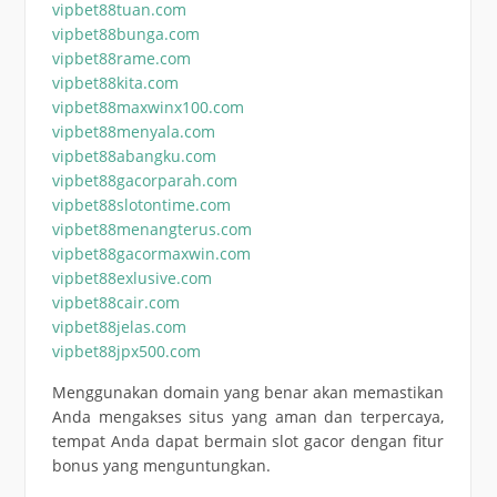
vipbet88tuan.com
vipbet88bunga.com
vipbet88rame.com
vipbet88kita.com
vipbet88maxwinx100.com
vipbet88menyala.com
vipbet88abangku.com
vipbet88gacorparah.com
vipbet88slotontime.com
vipbet88menangterus.com
vipbet88gacormaxwin.com
vipbet88exlusive.com
vipbet88cair.com
vipbet88jelas.com
vipbet88jpx500.com
Menggunakan domain yang benar akan memastikan
Anda mengakses situs yang aman dan terpercaya,
tempat Anda dapat bermain slot gacor dengan fitur
bonus yang menguntungkan.