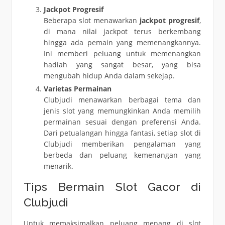
Jackpot Progresif
Beberapa slot menawarkan
jackpot progresif
,
di mana nilai jackpot terus berkembang
hingga ada pemain yang memenangkannya.
Ini memberi peluang untuk memenangkan
hadiah yang sangat besar, yang bisa
mengubah hidup Anda dalam sekejap.
Varietas Permainan
Clubjudi menawarkan berbagai tema dan
jenis slot yang memungkinkan Anda memilih
permainan sesuai dengan preferensi Anda.
Dari petualangan hingga fantasi, setiap slot di
Clubjudi memberikan pengalaman yang
berbeda dan peluang kemenangan yang
menarik.
Tips Bermain Slot Gacor di
Clubjudi
Untuk memaksimalkan peluang menang di slot