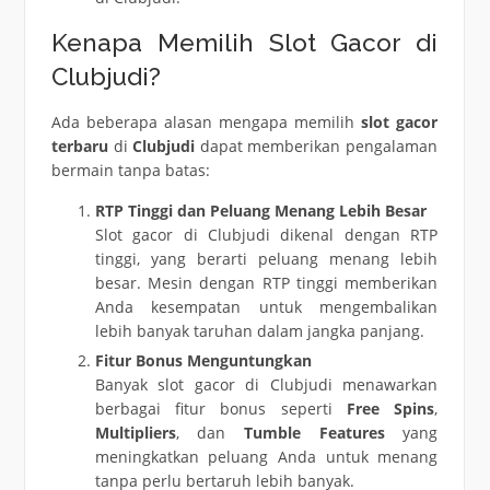
Kenapa Memilih Slot Gacor di
Clubjudi?
Ada beberapa alasan mengapa memilih
slot gacor
terbaru
di
Clubjudi
dapat memberikan pengalaman
bermain tanpa batas:
RTP Tinggi dan Peluang Menang Lebih Besar
Slot gacor di Clubjudi dikenal dengan RTP
tinggi, yang berarti peluang menang lebih
besar. Mesin dengan RTP tinggi memberikan
Anda kesempatan untuk mengembalikan
lebih banyak taruhan dalam jangka panjang.
Fitur Bonus Menguntungkan
Banyak slot gacor di Clubjudi menawarkan
berbagai fitur bonus seperti
Free Spins
,
Multipliers
, dan
Tumble Features
yang
meningkatkan peluang Anda untuk menang
tanpa perlu bertaruh lebih banyak.