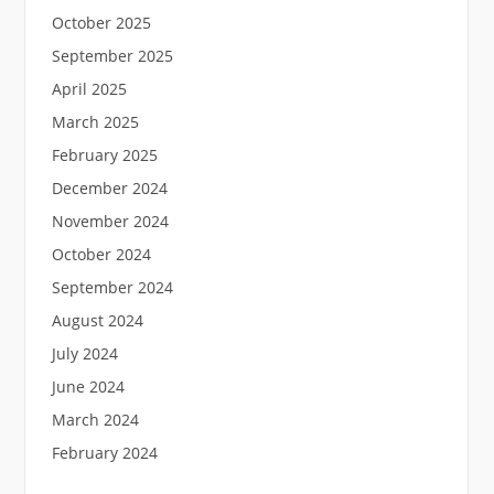
October 2025
September 2025
April 2025
March 2025
February 2025
December 2024
November 2024
October 2024
September 2024
August 2024
July 2024
June 2024
March 2024
February 2024