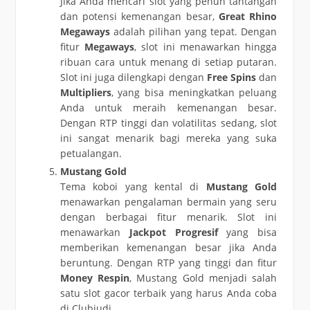
Jika Anda mencari slot yang penuh tantangan
dan potensi kemenangan besar,
Great Rhino
Megaways
adalah pilihan yang tepat. Dengan
fitur
Megaways
, slot ini menawarkan hingga
ribuan cara untuk menang di setiap putaran.
Slot ini juga dilengkapi dengan
Free Spins
dan
Multipliers
, yang bisa meningkatkan peluang
Anda untuk meraih kemenangan besar.
Dengan RTP tinggi dan volatilitas sedang, slot
ini sangat menarik bagi mereka yang suka
petualangan.
Mustang Gold
Tema koboi yang kental di
Mustang Gold
menawarkan pengalaman bermain yang seru
dengan berbagai fitur menarik. Slot ini
menawarkan
Jackpot Progresif
yang bisa
memberikan kemenangan besar jika Anda
beruntung. Dengan RTP yang tinggi dan fitur
Money Respin
, Mustang Gold menjadi salah
satu slot gacor terbaik yang harus Anda coba
di Clubjudi.