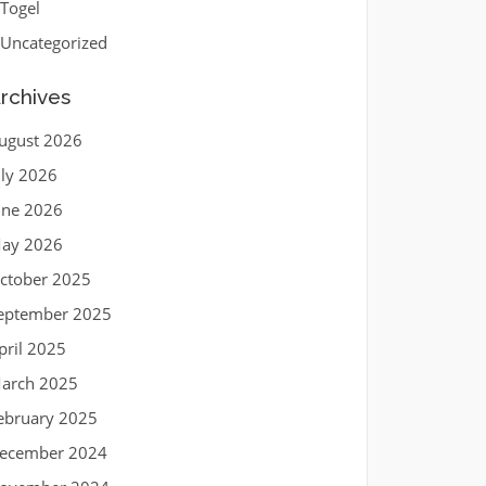
Togel
Uncategorized
rchives
ugust 2026
uly 2026
une 2026
ay 2026
ctober 2025
eptember 2025
pril 2025
arch 2025
ebruary 2025
ecember 2024