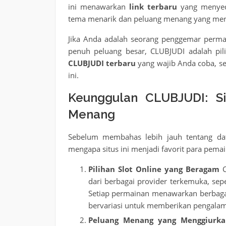
ini menawarkan
link terbaru
yang menyedi
tema menarik dan peluang menang yang men
Jika Anda adalah seorang penggemar permai
penuh peluang besar, CLUBJUDI adalah pili
CLUBJUDI terbaru
yang wajib Anda coba, se
ini.
Keunggulan CLUBJUDI: Si
Menang
Sebelum membahas lebih jauh tentang daf
mengapa situs ini menjadi favorit para pemain
Pilihan Slot Online yang Beragam
C
dari berbagai provider terkemuka, sepe
Setiap permainan menawarkan berbagai f
bervariasi untuk memberikan pengalam
Peluang Menang yang Menggiurka