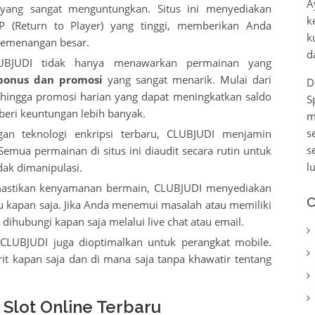
A
ang sangat menguntungkan. Situs ini menyediakan
k
TP (Return to Player) yang tinggi, memberikan Anda
k
kemenangan besar.
d
BJUDI tidak hanya menawarkan permainan yang
bonus dan promosi
yang sangat menarik. Mulai dari
D
hingga promosi harian yang dapat meningkatkan saldo
S
eri keuntungan lebih banyak.
m
s
n teknologi enkripsi terbaru, CLUBJUDI menjamin
s
emua permainan di situs ini diaudit secara rutin untuk
l
dak dimanipulasi.
stikan kenyamanan bermain, CLUBJUDI menyediakan
C
 kapan saja. Jika Anda menemui masalah atau memiliki
dihubungi kapan saja melalui live chat atau email.
CLUBJUDI juga dioptimalkan untuk perangkat mobile.
it kapan saja dan di mana saja tanpa khawatir tentang
 Slot Online Terbaru