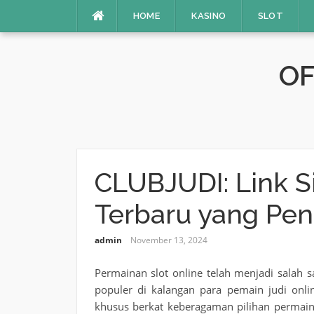
Skip
HOME
KASINO
SLOT
to
content
OF
CLUBJUDI: Link Si
Terbaru yang Pe
admin
November 13, 2024
Permainan slot online telah menjadi salah 
populer di kalangan para pemain judi onli
khusus berkat keberagaman pilihan permai