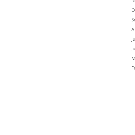
N
O
S
A
J
J
M
F