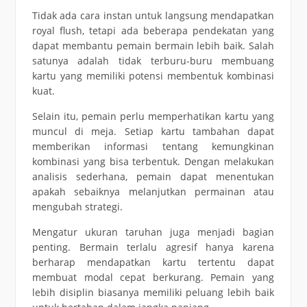
Tidak ada cara instan untuk langsung mendapatkan
royal flush, tetapi ada beberapa pendekatan yang
dapat membantu pemain bermain lebih baik. Salah
satunya adalah tidak terburu-buru membuang
kartu yang memiliki potensi membentuk kombinasi
kuat.
Selain itu, pemain perlu memperhatikan kartu yang
muncul di meja. Setiap kartu tambahan dapat
memberikan informasi tentang kemungkinan
kombinasi yang bisa terbentuk. Dengan melakukan
analisis sederhana, pemain dapat menentukan
apakah sebaiknya melanjutkan permainan atau
mengubah strategi.
Mengatur ukuran taruhan juga menjadi bagian
penting. Bermain terlalu agresif hanya karena
berharap mendapatkan kartu tertentu dapat
membuat modal cepat berkurang. Pemain yang
lebih disiplin biasanya memiliki peluang lebih baik