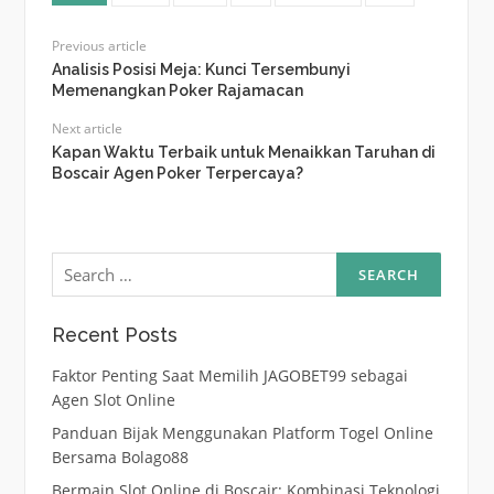
Previous article
Analisis Posisi Meja: Kunci Tersembunyi
Memenangkan Poker Rajamacan
Next article
Kapan Waktu Terbaik untuk Menaikkan Taruhan di
Boscair Agen Poker Terpercaya?
Search
for:
Recent Posts
Faktor Penting Saat Memilih JAGOBET99 sebagai
Agen Slot Online
Panduan Bijak Menggunakan Platform Togel Online
Bersama Bolago88
Bermain Slot Online di Boscair: Kombinasi Teknologi