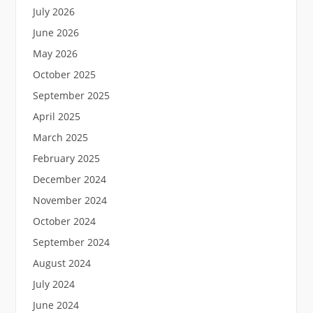
July 2026
June 2026
May 2026
October 2025
September 2025
April 2025
March 2025
February 2025
December 2024
November 2024
October 2024
September 2024
August 2024
July 2024
June 2024