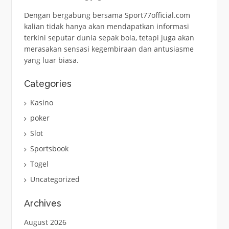
Dengan bergabung bersama
Sport77official.com
kalian tidak hanya akan mendapatkan informasi
terkini seputar dunia sepak bola, tetapi juga akan
merasakan sensasi kegembiraan dan antusiasme
yang luar biasa.
Categories
Kasino
poker
Slot
Sportsbook
Togel
Uncategorized
Archives
August 2026