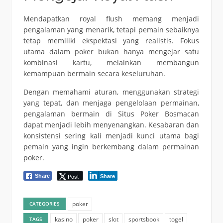
Mendapatkan royal flush memang menjadi
pengalaman yang menarik, tetapi pemain sebaiknya
tetap memiliki ekspektasi yang realistis. Fokus
utama dalam poker bukan hanya mengejar satu
kombinasi kartu, melainkan membangun
kemampuan bermain secara keseluruhan.
Dengan memahami aturan, menggunakan strategi
yang tepat, dan menjaga pengelolaan permainan,
pengalaman bermain di Situs Poker Bosmacan
dapat menjadi lebih menyenangkan. Kesabaran dan
konsistensi sering kali menjadi kunci utama bagi
pemain yang ingin berkembang dalam permainan
poker.
Post
Share
Share
poker
CATEGORIES
kasino
poker
slot
sportsbook
togel
TAGS