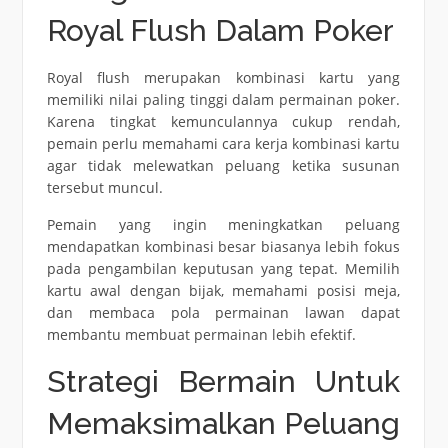
Royal Flush Dalam Poker
Royal flush merupakan kombinasi kartu yang
memiliki nilai paling tinggi dalam permainan poker.
Karena tingkat kemunculannya cukup rendah,
pemain perlu memahami cara kerja kombinasi kartu
agar tidak melewatkan peluang ketika susunan
tersebut muncul.
Pemain yang ingin meningkatkan peluang
mendapatkan kombinasi besar biasanya lebih fokus
pada pengambilan keputusan yang tepat. Memilih
kartu awal dengan bijak, memahami posisi meja,
dan membaca pola permainan lawan dapat
membantu membuat permainan lebih efektif.
Strategi Bermain Untuk
Memaksimalkan Peluang