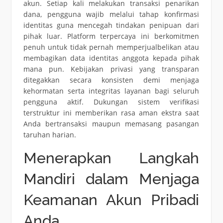
akun. Setiap kali melakukan transaksi penarikan
dana, pengguna wajib melalui tahap konfirmasi
identitas guna mencegah tindakan penipuan dari
pihak luar. Platform terpercaya ini berkomitmen
penuh untuk tidak pernah memperjualbelikan atau
membagikan data identitas anggota kepada pihak
mana pun. Kebijakan privasi yang transparan
ditegakkan secara konsisten demi menjaga
kehormatan serta integritas layanan bagi seluruh
pengguna aktif. Dukungan sistem verifikasi
terstruktur ini memberikan rasa aman ekstra saat
Anda bertransaksi maupun memasang pasangan
taruhan harian.
Menerapkan Langkah
Mandiri dalam Menjaga
Keamanan Akun Pribadi
Anda