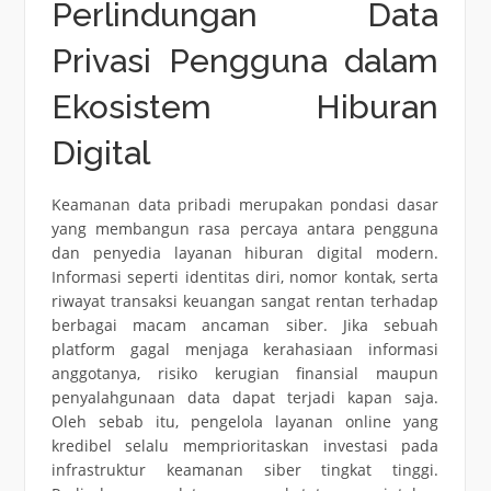
Perlindungan Data
Privasi Pengguna dalam
Ekosistem Hiburan
Digital
Keamanan data pribadi merupakan pondasi dasar
yang membangun rasa percaya antara pengguna
dan penyedia layanan hiburan digital modern.
Informasi seperti identitas diri, nomor kontak, serta
riwayat transaksi keuangan sangat rentan terhadap
berbagai macam ancaman siber. Jika sebuah
platform gagal menjaga kerahasiaan informasi
anggotanya, risiko kerugian finansial maupun
penyalahgunaan data dapat terjadi kapan saja.
Oleh sebab itu, pengelola layanan online yang
kredibel selalu memprioritaskan investasi pada
infrastruktur keamanan siber tingkat tinggi.