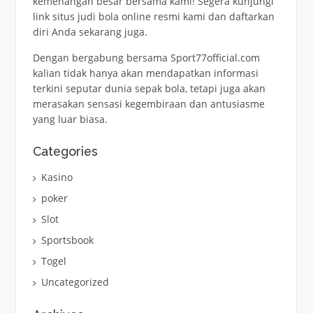
kemenangan besar bersama kami! Segera kunjungi
link situs judi bola online resmi kami dan daftarkan
diri Anda sekarang juga.
Dengan bergabung bersama
Sport77official.com
kalian tidak hanya akan mendapatkan informasi
terkini seputar dunia sepak bola, tetapi juga akan
merasakan sensasi kegembiraan dan antusiasme
yang luar biasa.
Categories
Kasino
poker
Slot
Sportsbook
Togel
Uncategorized