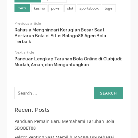
kasino
poker
slot
sportsbook
togel
TAGS
Previous article
Rahasia Menghindari Kerugian Besar Saat
Bertaruh Bola di Situs Bolago88 Agen Bola
Terbaik
Next article
Panduan Lengkap Taruhan Bola Online di Clubjudi:
Mudah, Aman, dan Menguntungkan
Search
for:
Recent Posts
Panduan Pemain Baru Memahami Taruhan Bola
SBOBET88
Faktor Penting Saat Memilih JAGOBET99 sebagai