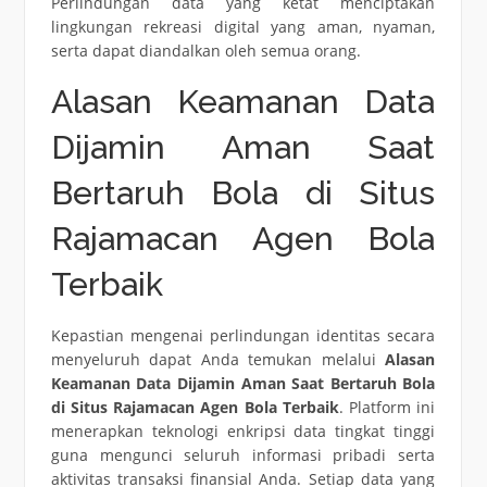
Perlindungan data yang ketat menciptakan
lingkungan rekreasi digital yang aman, nyaman,
serta dapat diandalkan oleh semua orang.
Alasan Keamanan Data
Dijamin Aman Saat
Bertaruh Bola di Situs
Rajamacan Agen Bola
Terbaik
Kepastian mengenai perlindungan identitas secara
menyeluruh dapat Anda temukan melalui
Alasan
Keamanan Data Dijamin Aman Saat Bertaruh Bola
di Situs Rajamacan Agen Bola Terbaik
. Platform ini
menerapkan teknologi enkripsi data tingkat tinggi
guna mengunci seluruh informasi pribadi serta
aktivitas transaksi finansial Anda. Setiap data yang