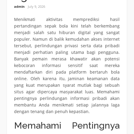
admin
July 9, 2026
Menikmati aktivitas memprediksi hasil
pertandingan sepak bola kini telah berkembang
menjadi salah satu hiburan digital yang sangat
populer. Namun di balik kemudahan akses internet
tersebut, perlindungan privasi serta data pribadi
menjadi perhatian paling utama bagi pengguna.
Banyak pemain merasa khawatir akan potensi
kebocoran informasi sensitif saat mereka
mendaftarkan diri pada platform bertaruh bola
online. Oleh karena itu, jaminan keamanan data
yang kuat merupakan syarat mutlak bagi sebuah
situs agar dipercaya masyarakat luas. Memahami
pentingnya perlindungan informasi pribadi akan
membantu Anda menikmati setiap jalannya laga
dengan tenang dan penuh kepastian.
Memahami Pentingnya