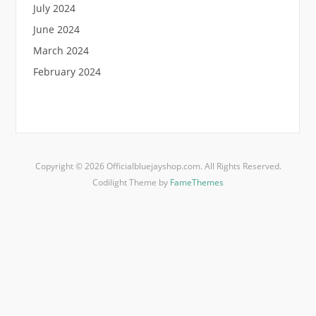
July 2024
June 2024
March 2024
February 2024
Copyright © 2026 Officialbluejayshop.com. All Rights Reserved.
Codilight Theme by
FameThemes